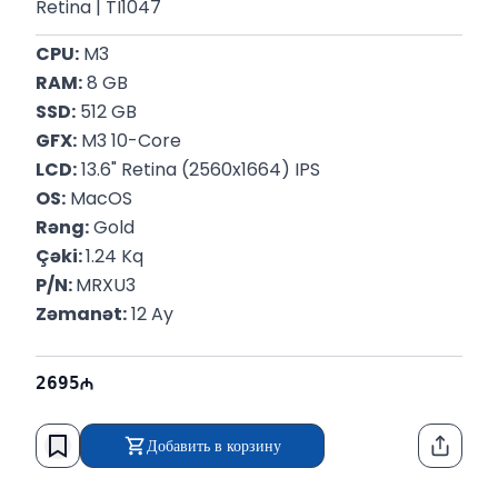
Retina | TI1047
CPU:
 M3
RAM:
 8 GB
SSD:
 512 GB
GFX:
 M3 10-Core
LCD:
 13.6" Retina (2560x1664) IPS
OS:
 MacOS
Rəng:
 Gold
Çəki: 
1.24 Kq
P/N: 
MRXU3
Zəmanət:
 12 Ay
2695
Добавить в корзину
Функци