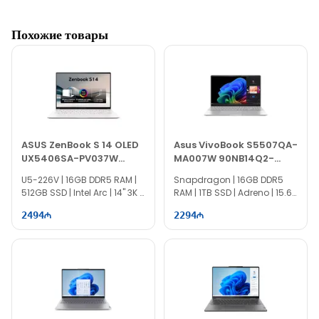
Похожие товары
ASUS ZenBook S 14 OLED
Asus VivoBook S5507QA-
UX5406SA-PV037W
MA007W 90NB14Q2-
90NB14F2-M007Z0
M005F0
U5-226V | 16GB DDR5 RAM |
Snapdragon | 16GB DDR5
512GB SSD | Intel Arc | 14" 3K |
RAM | 1TB SSD | Adreno | 15.6″
120Hz | Win11
3K | 120Hz | Win11
2494
2294