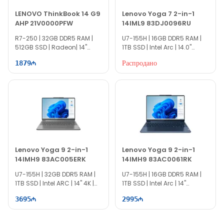
LENOVO ThinkBook 14 G9
Lenovo Yoga 7 2-in-1
AHP 21V0000PFW
14IML9 83DJ0096RU
R7-250 | 32GB DDR5 RAM |
U7-155H | 16GB DDR5 RAM |
512GB SSD | Radeon| 14"
1TB SSD | Intel Arc | 14.0"
WUXGA | 60Hz
WUXGA | | Touch | 60Hz |
Распродано
1879
Win11
Lenovo Yoga 9 2-in-1
Lenovo Yoga 9 2-in-1
14IMH9 83AC005ERK
14IMH9 83AC0061RK
U7-155H | 32GB DDR5 RAM |
U7-155H | 16GB DDR5 RAM |
1TB SSD | Intel ARC | 14" 4K |
1TB SSD | Intel Arc | 14"
Touch | 60Hz | Win11
WQXGA+ | Touch | 120Hz |
3695
2995
Win11