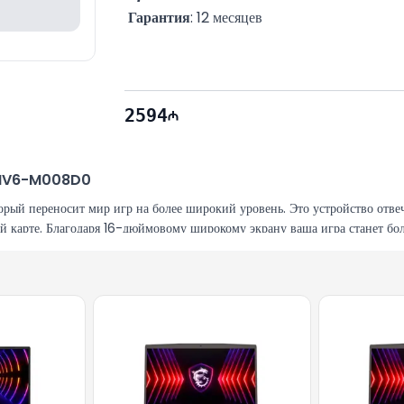
Гарантия
: 12 месяцев
2594
0HV6-M008D0
й переносит мир игр на более широкий уровень. Это устройство отвеч
 карте. Благодаря 16-дюймовому широкому экрану ваша игра станет бол
ется мощная производительность, обеспечиваемая процессором Intel 
 высоком качестве и легко справляться с высокой нагрузкой.
ью. Модель FX607JV-N3144 продолжает эту традицию, предлагая долгов