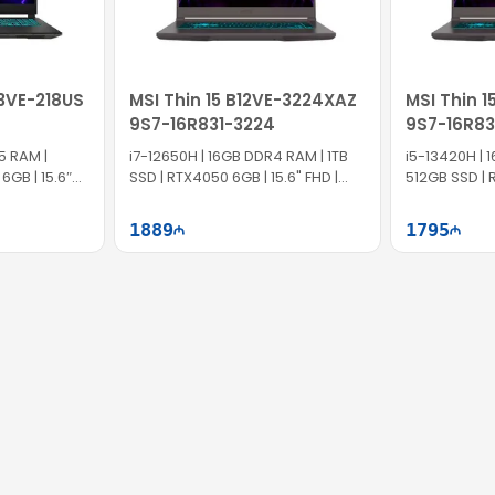
яется официальная гарантия. Оформите заказ в Texno İmperiya и вос
13VE-218US
MSI Thin 15 B12VE-3224XAZ
MSI Thin 
9S7-16R831-3224
9S7-16R83
5 RAM |
i7-12650H | 16GB DDR4 RAM | 1TB
i5-13420H | 16G
6GB | 15.6″
SSD | RTX4050 6GB | 15.6" FHD |
512GB SSD | 
I0134
144Hz
FHD | 144Hz
1889
1795
ətə at
Səbətə at