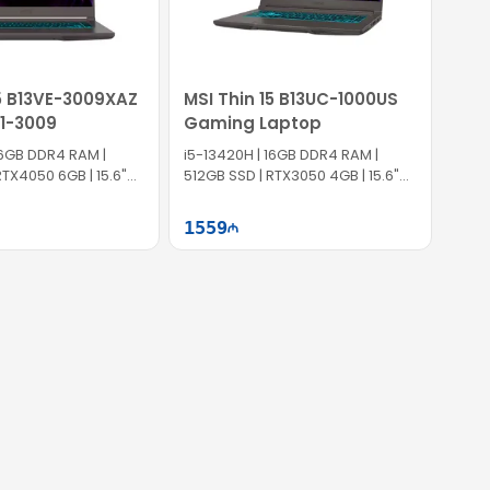
пользуйтесь услугой быстрой доставки!
15 B13VE-3009XAZ
MSI Thin 15 B13UC-1000US
1-3009
Gaming Laptop
B DDR4 RAM |
i5-13420H | 16GB DDR4 RAM |
RTX4050 6GB | 15.6"
512GB SSD | RTX3050 4GB | 15.6"
FHD | 144Hz | Win11
1559
Səbətə at
Səbətə at