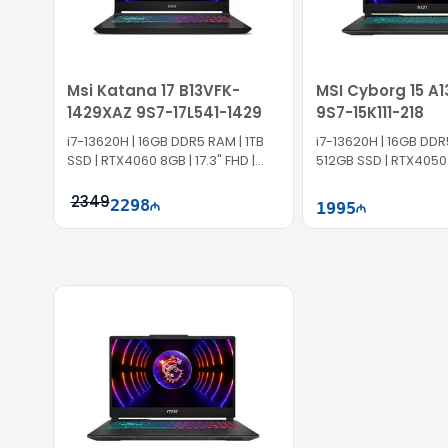
Гарантия и доставка
На модель ASUS TUF Gaming F16 FX607JV-N3144 предоставл
Msi Katana 17 B13VFK-
MSI Cyborg 15 A
1429XAZ 9S7-17L541-1429
9S7-15K111-218
i7-13620H | 16GB DDR5 RAM | 1TB
i7-13620H | 16GB DDR
SSD | RTX4060 8GB | 17.3" FHD |
512GB SSD | RTX4050 
144Hz
FHD | 144Hz | Win11 | T
2349
2298
1995
Səbətə at
Səb