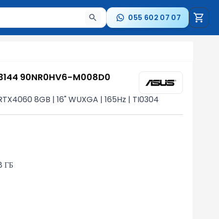
055 602 07 07
стрелки для навигации по результатам.
N3144 90NR0HV6-M008D0
RTX4060 8GB | 16" WUXGA | 165Hz | TI0304
8 ГБ