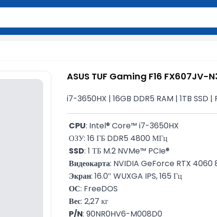
вола для поиска. Нажмите Enter для отправки или используйте 
ASUS TUF Gaming F16 FX607JV-
i7-3650HX | 16GB DDR5 RAM | 1TB SSD | 
CPU
: Intel® Core™ i7-3650HX
 ОЗУ: 16 ГБ DDR5 4800 МГц
SSD
: 1 ТБ M.2 NVMe™ PCIe®
Видеокарта
: NVIDIA GeForce RTX 4060 
Экран
: 16.0″ WUXGA IPS, 165 Гц
ОС
: FreeDOS
Вес
: 2,27 кг
P/N
: 90NR0HV6-M008D0