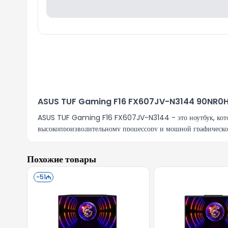
ASUS TUF Gaming F16 FX607JV-N3144 90NR
ASUS TUF Gaming F16 FX607JV-N3144 - это ноутбук, которы
высокопроизводительному процессору и мощной графической
захватывающего опыта.
Мощная производительность
Похожие товары
Одним из главных преимуществ модели FX607JV-N3144 явля
-
51
Эта конфигурация позволяет играть в самые последние игры в
Высокая прочность
Серия ASUS TUF всегда отличалась прочностью и надежност
использования.