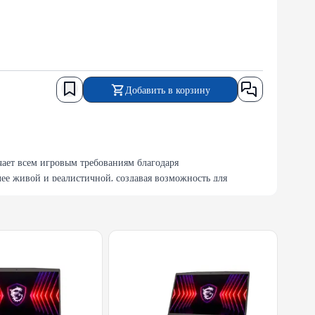
Добавить в корзину
ает всем игровым требованиям благодаря
ее живой и реалистичной, создавая возможность для
Core i7 и графической картой NVIDIA GeForce RTX 4060.
ечный дизайн, который подходит для любых условий