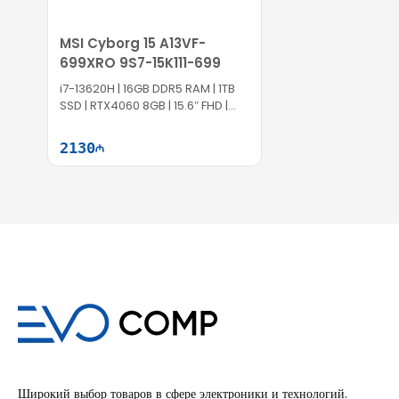
MSI Cyborg 15 A13VF-
699XRO 9S7-15K111-699
i7-13620H | 16GB DDR5 RAM | 1TB
SSD | RTX4060 8GB | 15.6″ FHD |
144Hz
2130
Səbətə at
Широкий выбор товаров в сфере электроники и технологий.