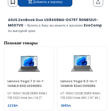
Добавить в корзину
Функци
ASUS ZenBook Duo UX8406MA-DS76T 90NB12U1-
M007V0
- Купить в Баку вы можете в магазине
EvoComp
по выгодной цене.
ASUS ZenBook Duo UX8406MA-DS76T 90NB12U1-
Похожие товары
M007V0
- Купить эту модель вы можете в Баку в магазине
EvoComp по картам
рассрочки
(Birkart, Tamkart),
перевод
и с внутренним
кредитом
.
Lenovo Yoga 7 2-in-1
Lenovo Yoga 9 2-in-1
14IML9 83DJ0096RU
14IMH9 83AC005ERK
U7-155H | 16GB DDR5 RAM |
U7-155H | 32GB DDR5 RAM |
1TB SSD | Intel Arc | 14.0"
1TB SSD | Intel ARC | 14" 4K |
WUXGA | | Touch | 60Hz |
Touch | 60Hz | Win11
2219
3695
Win11