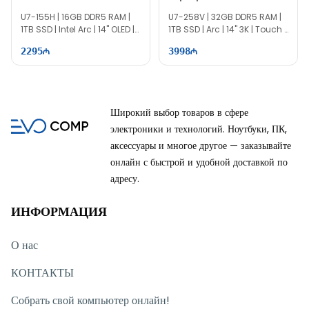
90NB11R1-M01JU0
B54Z8EA
U7-155H | 16GB DDR5 RAM |
U7-258V | 32GB DDR5 RAM |
1TB SSD | Intel Arc | 14" OLED |
1TB SSD | Arc | 14" 3K | Touch |
TI0282
144Hz | Win11
2295
3998
Широкий выбор товаров в сфере
электроники и технологий. Ноутбуки, ПК,
аксессуары и многое другое — заказывайте
онлайн с быстрой и удобной доставкой по
адресу.
ИНФОРМАЦИЯ
О нас
КОНТАКТЫ
Собрать свой компьютер онлайн!