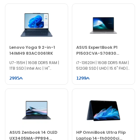
Lenovo Yoga 9 2-in-1
ASUS ExpertBook P1
14IMH9 83AC0061RK
P1503CVA-S70830
90NX0881-M00X90
U7-155H | 16GB DDR5 RAM |
i7-13620H | 16GB DDR5 RAM |
1TB SSD | Intel Arc | 14"
512GB SSD | UHD | 15.6" FHD |
WQXGA+ | Touch | 120Hz |
60Hz
2995
1299
Win11
ASUS Zenbook 14 OLED
HP OmniBook Ultra Flip
UX3405MA-PP894
Laptop 14-fh0000ci