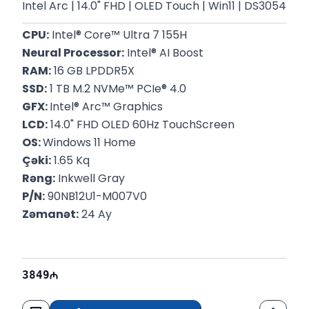
Intel Arc | 14.0" FHD | OLED Touch | Win11 | DS3054
CPU:
 Intel® Core™ Ultra 7 155H
Neural Processor:
 Intel® AI Boost
RAM:
 16 GB LPDDR5X
SSD:
 1 TB M.2 NVMe™ PCIe® 4.0
GFX: 
Intel® Arc™ Graphics
LCD:
 14.0" FHD OLED 60Hz TouchScreen
OS: 
Windows 11 Home
Çəki:
 1.65 Kq
Rəng:
 Inkwell Gray
P/N:
 90NB12U1-M007V0
Zəmanət:
 24 Ay
3849