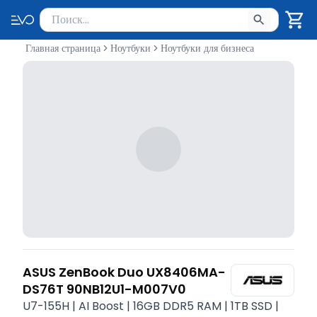
Поиск товаров
Введите минимум 2 символа для поиска. Нажмите Enter 
Главная страница
Ноутбуки
Ноутбуки для бизнеса
ASUS ZenBook Duo UX8406MA-
DS76T 90NB12U1-M007V0
U7-155H | AI Boost | 16GB DDR5 RAM | 1TB SSD |