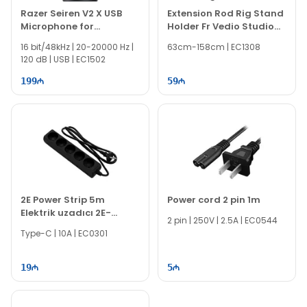
müntəzəm istifadə zamanı cihazın görünüşünü və
Razer Seiren V2 X USB
Extension Rod Rig Stand
istifadəsini daha komfortlu edir.
Microphone for
Holder Fr Vedio Studio
Streamers
Ofisdə, evdə və ya yolda – optik səthlərin təmizliyi
Flash light Microphone
16 bit/48kHz | 20-20000 Hz |
63cm-158cm | EC1308
üçün təhlükəsiz və praktik bir həlldir.
120 dB | USB | EC1502
199
59
2E Power Strip 5m
Power cord 2 pin 1m
Elektrik uzadıcı 2E-
2 pin | 250V | 2.5A | EC0544
U0510M1.5BK
Type-C | 10A | EC0301
19
5