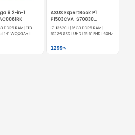
ga 9 2-in-1
ASUS ExpertBook P1
3AC0061RK
P1503CVA-S70830
90NX0881-M00X90
GB DDR5 RAM | 1TB
i7-13620H | 16GB DDR5 RAM |
rc | 14" WQXGA+ |
512GB SSD | UHD | 15.6" FHD | 60Hz
 | Win11
1299
Səbətə at
Səbətə at