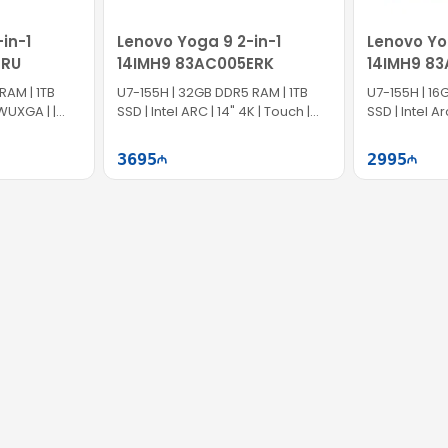
in-1
Lenovo Yoga 9 2-in-1
Lenovo Yo
6RU
14IMH9 83AC005ERK
14IMH9 8
RAM | 1TB
U7-155H | 32GB DDR5 RAM | 1TB
U7-155H | 16
 WUXGA | |
SSD | Intel ARC | 14" 4K | Touch |
SSD | Intel A
60Hz | Win11
Touch | 120Hz
3695
2995
ətə at
Səbətə at