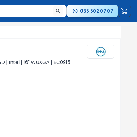
055 602 07 07
стрелки для навигации по результатам.
 | Intel | 16" WUXGA | EC0915