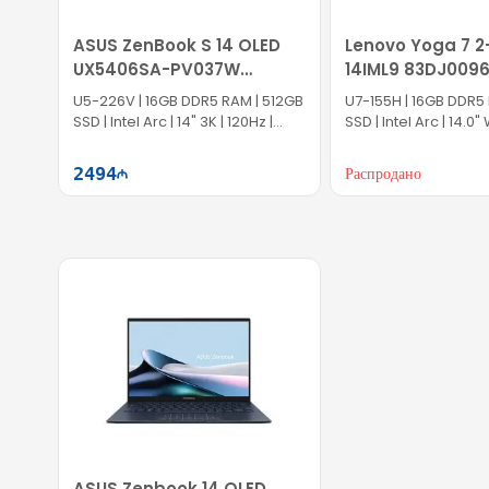
ASUS ZenBook S 14 OLED
Lenovo Yoga 7 2-
UX5406SA-PV037W
14IML9 83DJ009
90NB14F2-M007Z0
U5-226V | 16GB DDR5 RAM | 512GB
U7-155H | 16GB DDR5 
SSD | Intel Arc | 14" 3K | 120Hz |
SSD | Intel Arc | 14.0"
Win11
Touch | 60Hz | Win11
2494
Распродано
Səbətə at
Səb
ASUS Zenbook 14 OLED