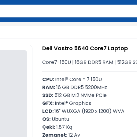
вола для поиска. Нажмите Enter для отправки или используйте 
Dell Vostro 5640 Core7 Laptop
Core7-150U | 16GB DDR5 RAM | 512GB SSD
CPU: 
Intel® Core™ 7 150U
RAM:
 16 GB DDR5 5200MHz
SSD:
 512 GB M.2 NVMe PCIe
GFX:
 Intel® Graphics
LCD: 
16" WUXGA (1920 x 1200) WVA
OS:
 Ubuntu
Çəki:
 1.87 Kq
Zəmanət:
 12 Ay