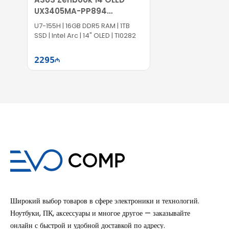
UX3405MA-PP894
90NB11R1-M01JU0
U7-155H | 16GB DDR5 RAM | 1TB
SSD | Intel Arc | 14" OLED | TI0282
2295
Səbətə at
Широкий выбор товаров в сфере электроники и технологий.
Ноутбуки, ПК, аксессуары и многое другое — заказывайте
онлайн с быстрой и удобной доставкой по адресу.