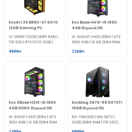
comp! Идеальный выбор для испытания современных
игровых технологий.
EvoArt Z9 B860-U7.5070
Evo Base H410-i5.1650
12GB Gaming PC
4GB Игровой ПК
U7 265KF | 32GB DDR5 RAM |
i5-10400F | H410 DDR4 | GTX
1TB SSD | RTX 5070 12GB |
1650 4GB | 16 GB DDR4 RAM |
850W
512 GB SSD | 500W
4499
1569
Evo XBase H310-i5.1650
EvoMag X870-R9.5070Ti
4GB DDR4 Игровой ПК
16GB Игровой ПК
i5-9400F | H310 DDR4 | GTX
R9-7950X3D | MSI X870 |
1650 4GB | 16 GB DDR4 RAM |
32GB DDR5 RAM | 1TB SSD |
512 GB SSD | 750W
RTX 5070Ti 16GB | 1000W
1299
6999