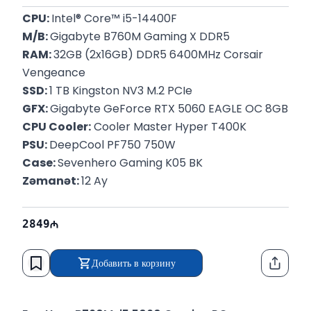
CPU: 
Intel® Core™ i5-14400F
M/B: 
Gigabyte B760M Gaming X DDR5
RAM: 
32GB (2x16GB) DDR5 6400MHz Corsair 
Vengeance
SSD: 
1 TB Kingston NV3 M.2 PCIe
GFX: 
Gigabyte GeForce RTX 5060 EAGLE OC 8GB
CPU Cooler:
 Cooler Master Hyper T400K
PSU: 
DeepCool PF750 750W
Case: 
Sevenhero Gaming K05 BK
Zəmanət: 
12 Ay
2849
Добавить в корзину
Функци