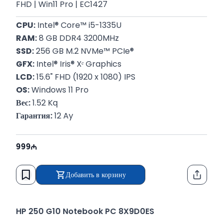
FHD | Win11 Pro | EC1427
CPU:
 Intel® Core™ i5-1335U
RAM:
 8 GB DDR4 3200MHz
SSD:
 256 GB M.2 NVMe™ PCIe®
GFX:
 Intel® Iris® Xᵉ Graphics
LCD:
 15.6" FHD (1920 x 1080) IPS
OS:
 Windows 11 Pro
Вес:
 1.52 Kq
Гарантия:
 12 Ay
999
Добавить в корзину
Функци
HP 250 G10 Notebook PC 8X9D0ES