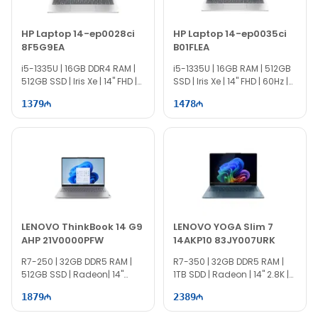
HP Laptop 14-ep0028ci
HP Laptop 14-ep0035ci
8F5G9EA
B01FLEA
i5-1335U | 16GB DDR4 RAM |
i5-1335U | 16GB RAM | 512GB
512GB SSD | Iris Xe | 14" FHD |
SSD | Iris Xe | 14" FHD | 60Hz |
60Hz
Win11
1379
1478
LENOVO ThinkBook 14 G9
LENOVO YOGA Slim 7
AHP 21V0000PFW
14AKP10 83JY007URK
R7-250 | 32GB DDR5 RAM |
R7-350 | 32GB DDR5 RAM |
512GB SSD | Radeon| 14"
1TB SDD | Radeon | 14" 2.8K |
WUXGA | 60Hz
120Hz
1879
2389