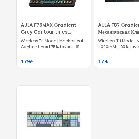
AULA F75MAX Gradient
AULA F87 Gradie
Grey Contour Lines
Механическая Кла
Механическая Клавиатура
Wireless Tri Mode | Mechanical |
Wireless Tri Mode | 
Contour Lines | 75% Layout | 81
4000mAh | 80% Layou
keys
179
179
Səbətə at
Səb