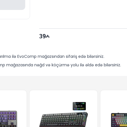
39
rılma ilə EvoComp mağazsından sifariş edə bilərsiniz.
p mağazasında nəğd və köçürmə yolu ilə əldə edə bilərsiniz.