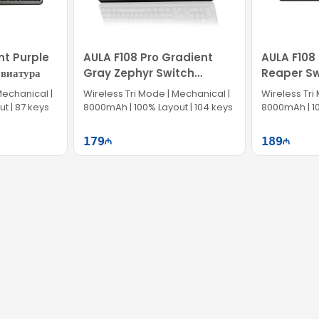
nt Purple
AULA F108 Pro Gradient
AULA F108
виатура
Gray Zephyr Switch
Reaper Sw
Wireless Keyboard
Беспроводн
Mechanical |
Wireless Tri Mode | Mechanical |
Wireless Tri
t | 87 keys
8000mAh | 100% Layout | 104 keys
8000mAh | 10
179
189
ətə at
Səbətə at