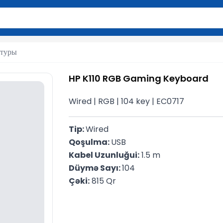
вола для поиска. Нажмите Enter для отправки или используйте 
туры
HP K110 RGB Gaming Keyboard
Wired | RGB | 104 key | EC0717
Tip: 
Wired
Qoşulma: 
USB
Kabel Uzunluğui:
 1.5 m
Düymə Sayı: 
104
Çəki:
 815 Qr