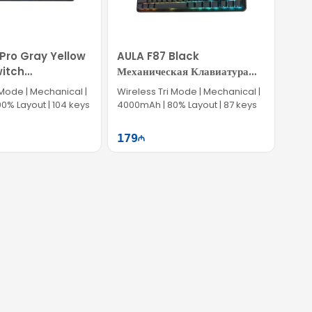
 Pro Gray Yellow
AULA F87 Black
itch
Механическая Клавиатура
ая Клавиатура
Space Crystal Switch
 Mode | Mechanical |
Wireless Tri Mode | Mechanical |
0% Layout | 104 keys
4000mAh | 80% Layout | 87 keys
179
Səbətə at
Səbətə at