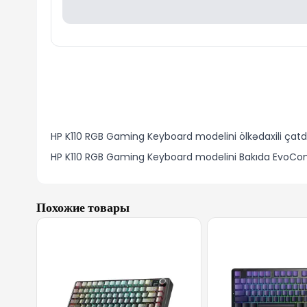
HP K110 RGB Gaming Keyboard modelini ölkədaxili çatdı
HP K110 RGB Gaming Keyboard modelini Bakıda EvoCom
Похожие товары