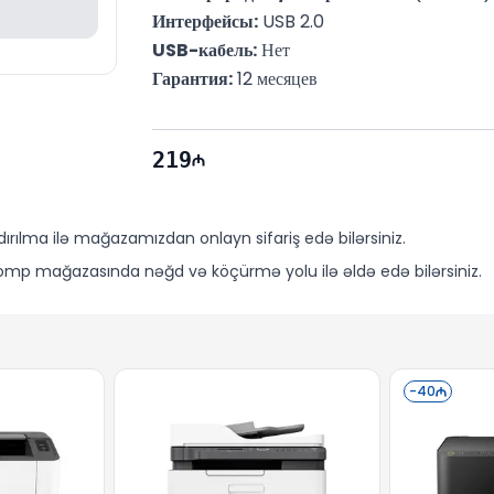
Интерфейсы:
 USB 2.0
USB-кабель:
 Нет
Гарантия:
 12 месяцев
219
ırılma ilə mağazamızdan onlayn sifariş edə bilərsiniz.
mp mağazasında nəğd və köçürmə yolu ilə əldə edə bilərsiniz.
-
40