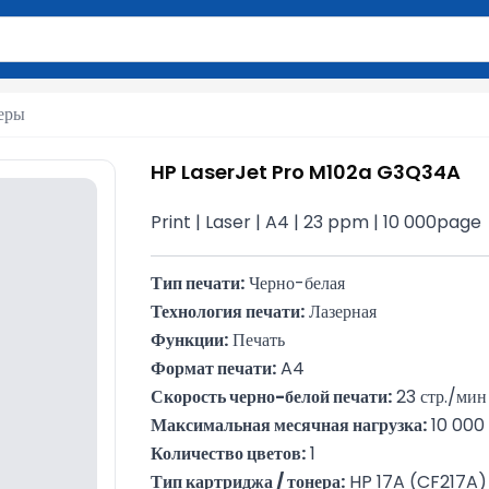
вола для поиска. Нажмите Enter для отправки или используйте 
еры
HP LaserJet Pro M102a G3Q34A
Print | Laser | A4 | 23 ppm | 10 000page
Тип печати:
 Черно-белая
Технология печати:
 Лазерная
Функции:
 Печать
Формат печати:
 A4
Скорость черно-белой печати:
 23 стр./мин
Максимальная месячная нагрузка:
 10 000
Количество цветов:
 1
Тип картриджа / тонера:
 HP 17A (CF217A)