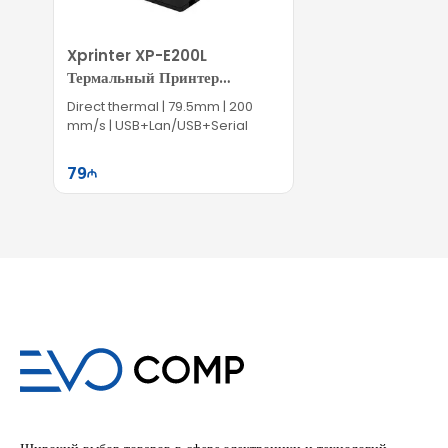
Xprinter XP-E200L
Термальный Принтер
Штрихкодов
Direct thermal | 79.5mm | 200
mm/s | USB+Lan/USB+Serial
79
Səbətə at