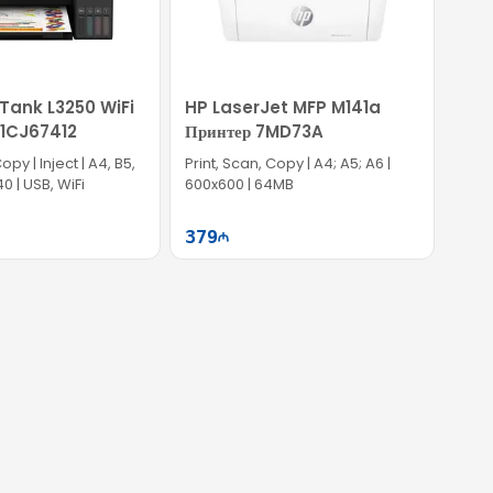
Tank L3250 WiFi
HP LaserJet MFP M141a
11CJ67412
Принтер 7MD73A
opy | Inject | A4, B5,
Print, Scan, Copy | A4; A5; A6 |
0 | USB, WiFi
600x600 | 64MB
379
Səbətə at
Səbətə at