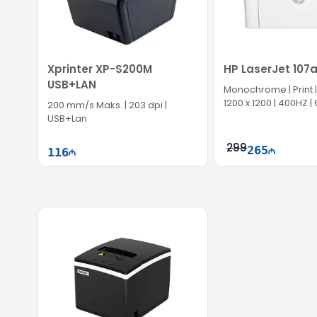
Xprinter XP-S200M
HP LaserJet 107
USB+LAN
Monochrome | Print | 
1200 x 1200 | 400HZ 
200 mm/s Maks. | 203 dpi |
USB+Lan
299
265
116
Səbətə at
Səb