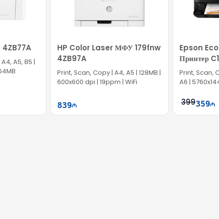
a 4ZB77A
HP Color Laser МФУ 179fnw
Epson Eco
4ZB97A
Принтер C
A4, A5, B5 |
| 64MB
Print, Scan, Copy | A4, A5 | 128MB |
Print, Scan, C
600x600 dpi | 19ppm | WiFi
A6 | 5760x144
399
359
839
ətə at
Səbətə at