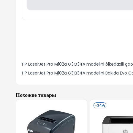
HP LaserJet Pro M102a G3Q34A modelini ölkədaxili çatd
HP LaserJet Pro M102a G3Q34A modelini Bakıda Evo Co
Похожие товары
-
34