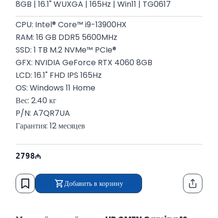
8GB | 16.1" WUXGA | 165Hz | Win11 | TG0617
CPU: Intel® Core™ i9-13900HX
RAM: 16 GB DDR5 5600MHz
SSD: 1 TB M.2 NVMe™ PCIe®
GFX: NVIDIA GeForce RTX 4060 8GB
LCD: 16.1" FHD IPS 165Hz
OS: Windows 11 Home
Вес: 2.40 кг
P/N: A7QR7UA
Гарантия: 12 месяцев
2798
Добавить в корзину
Функци