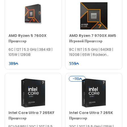
AMD Ryzen 5 7600X
AMD Ryzen 7 9700X AM5
Процессор
Игровой Процессор
6C | 12T | 5.3 GHz | 384 KB |
8C | 16T | 5.5 GHz | 640KB |
105W | 128GB
192GB | 65W | Radeon
Graphics
389
559
-
110
Intel Core Ultra 7 265KF
Intel Core Ultra 7 265K
Процессор
Процессор
FCLGA1851 | 20C | 20T | 5.5
20C | 20T | 5.5 GHz | 125W |