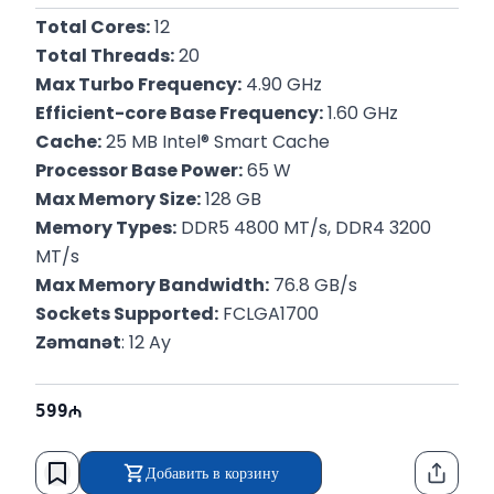
Total Cores:
 12
Total Threads:
 20
Max Turbo Frequency:
 4.90 GHz
Efficient-core Base Frequency:
 1.60 GHz
Cache:
 25 MB Intel® Smart Cache
Processor Base Power:
 65 W
Max Memory Size:
 128 GB
Memory Types:
 DDR5 4800 MT/s, DDR4 3200 
MT/s
Max Memory Bandwidth:
 76.8 GB/s
Sockets Supported:
 FCLGA1700
Zəmanət
: 12 Ay
599
Добавить в корзину
Функци