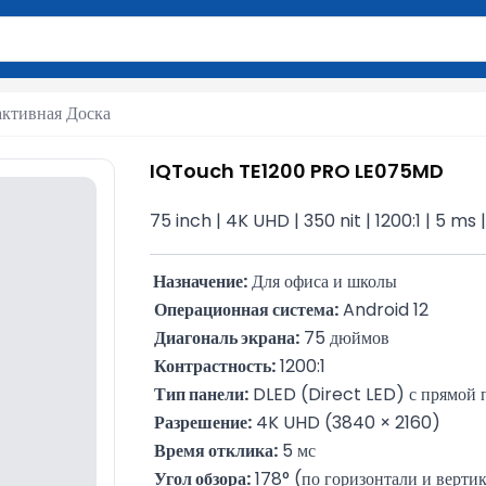
вола для поиска. Нажмите Enter для отправки или используйте 
ктивная Доска
IQTouch TE1200 PRO LE075MD
75 inch | 4K UHD | 350 nit | 1200:1 | 5 ms
 Назначение:
 Для офиса и школы
Операционная система:
 Android 12
Диагональ экрана:
 75 дюймов
Контрастность:
 1200:1
Тип панели:
 DLED (Direct LED) с прямой 
Разрешение:
 4K UHD (3840 × 2160)
Время отклика:
 5 мс
Угол обзора:
 178° (по горизонтали и верти