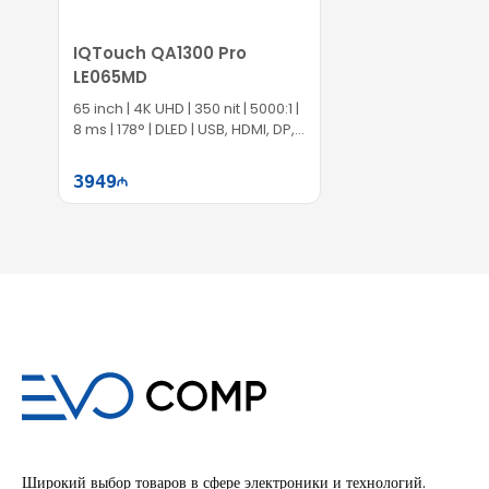
IQTouch QA1300 Pro
LE065MD
65 inch | 4K UHD | 350 nit | 5000:1 |
8 ms | 178° | DLED | USB, HDMI, DP,
Type-C | EC1064
3949
Səbətə at
Широкий выбор товаров в сфере электроники и технологий.