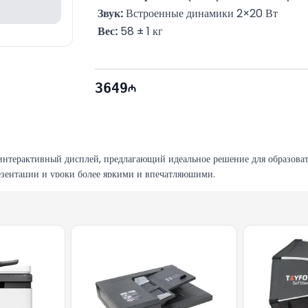
Звук:
 Встроенные динамики 2×20 Вт
Вес:
 58 ± 1 кг
3649
рактивный дисплей, предлагающий идеальное решение для образовател
зентации и уроки более яркими и впечатляющими.
тся более четкими. Это помогает поддерживать интерес учеников во вре
ния
я к множеству устройств через HDMI, USB и LAN. Этот дисплей подде
.