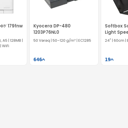
 Заказывайте в EVO comp и воспользуйтесь этим преимуществом!
МФУ 179fnw
Kyocera DP-480
Softbox So
1203P76NL0
Light Spe
Speedligh
, A5 | 128MB |
50 Vərəq | 50–120 g/m² | EC1285
24" | 60cm |
| WiFi
646
19
ətə at
Səbətə at