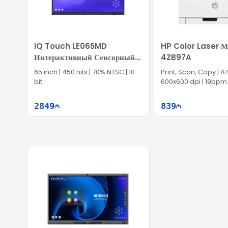
Гарантия и доставка
Предоставляется официальная гарантия и быстрая доставка.
IQ Touch LE065MD
HP Color Laser 
Интерактивный Сенсорный
4ZB97A
Дисплей
65 inch | 450 nits | 70% NTSC | 10
Print, Scan, Copy | A4
bit
600x600 dpi | 19ppm 
2849
839
Səbətə at
Səb