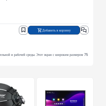
Добавить в корзину
ьной и рабочей среды. Этот экран с широким размером 75
мя урока и проводить более продуктивные встречи в рабочей
рживает операционные системы Android и Windows, что