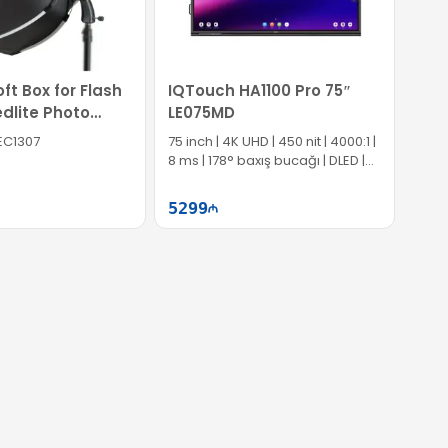
ft Box for Flash
IQTouch HA1100 Pro 75″
edlite Photo
LE075MD
t Portable
 EC1307
75 inch | 4K UHD | 450 nit | 4000:1 |
8 ms | 178° baxış bucağı | DLED |
USB, HDMI, DP, Type-C | EC1069
5299
Səbətə at
Səbətə at