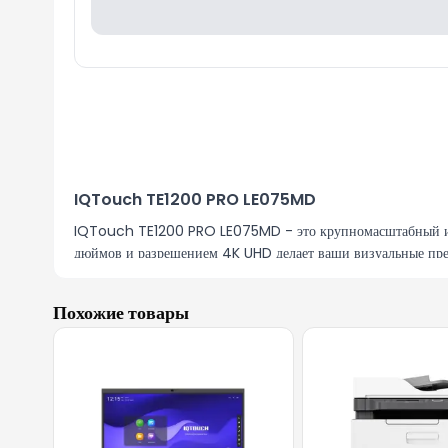
IQTouch TE1200 PRO LE075MD
IQTouch TE1200 PRO LE075MD - это крупномасштабный инте
дюймов и разрешением 4K UHD делает ваши визуальные пре
Высокое разрешение
Похожие товары
Благодаря разрешению 4K UHD изображения и тексты становя
среде.
Широкая совместимость и возможности подключе
TE1200 PRO LE075MD обеспечивает возможность подключени
облегчает использование различных программ и приложений