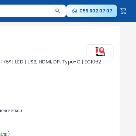
055 602 07 07
стрелки для навигации по результатам.
 | 178° | LED | USB, HDMI, DP, Type-C | EC1062
подсветкой
кали)