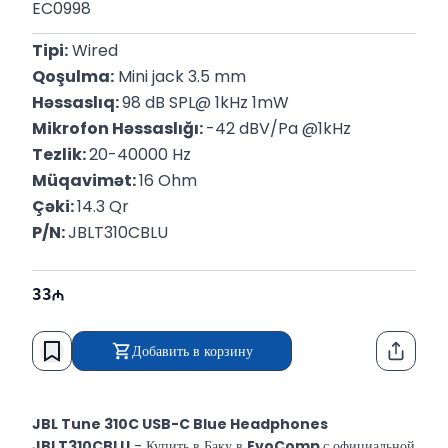
EC0998
Tipi:
 Wired
Qoşulma:
 Mini jack 3.5 mm
Həssaslıq: 
98 dB SPL@ 1kHz 1mW
Mikrofon Həssaslığı: 
﻿-42 dBV/Pa @1kHz
Tezlik: 
20-40000 Hz
Müqavimət: 
16 Ohm
Çəki: 
14.3 Qr
P/N: 
JBLT310CBLU
33
Добавить в корзину
Функци
JBL Tune 310C USB-C Blue Headphones
JBLT310CBLU
- Купить в Баку в
EvoComp
с официальной