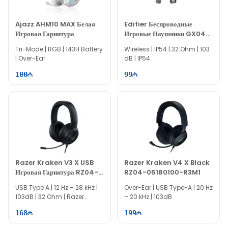
Ajazz AHM10 MAX Белая
Edifier Беспроводные
Игровая Гарнитура
Игровые Наушники GX04
HECATE
Tri-Mode | RGB | 143H Battery
Wireless | IP54 | 32 Ohm | 103
| Over-Ear
dB | IP54
100
99
Razer Kraken V3 X USB
Razer Kraken V4 X Black
Игровая Гарнитура RZ04-
RZ04-05180100-R3M1
03750300-R3M1
USB Type A | 12 Hz – 28 kHz |
Over-Ear | USB Type-A | 20 Hz
103dB | 32 Ohm | Razer
– 20 kHz | 103dB
Chroma RGB
168
199