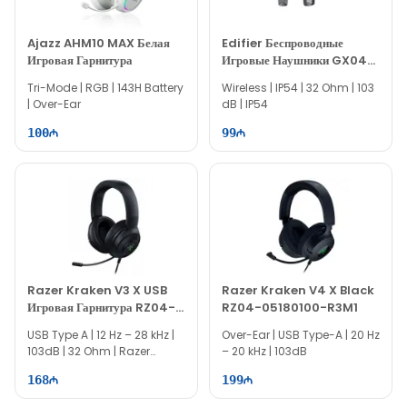
Ajazz AHM10 MAX Белая
Edifier Беспроводные
Игровая Гарнитура
Игровые Наушники GX04
HECATE
Tri-Mode | RGB | 143H Battery
Wireless | IP54 | 32 Ohm | 103
| Over-Ear
dB | IP54
100
99
Razer Kraken V3 X USB
Razer Kraken V4 X Black
Игровая Гарнитура RZ04-
RZ04-05180100-R3M1
03750300-R3M1
USB Type A | 12 Hz – 28 kHz |
Over-Ear | USB Type-A | 20 Hz
103dB | 32 Ohm | Razer
– 20 kHz | 103dB
Chroma RGB
168
199