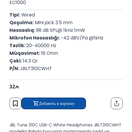
EC1000
Tipi:
 Wired
Qoşulma:
 Mini jack 3.5 mm
Həssaslıq: 
98 dB SPL@ 1kHz 1mW
Mikrofon Həssaslığı: 
﻿-42 dBV/Pa @1kHz
Tezlik: 
20-40000 Hz
Müqavimət: 
16 Ohm
Çəki: 
14.3 Qr
P/N: 
JBLT310CWHT
32
Добавить в корзину
Функци
JBL Tune 310C USB-C White Headphones JBLT310CWHT
modelini Bakıda Evocomp mağazasında nəğd və