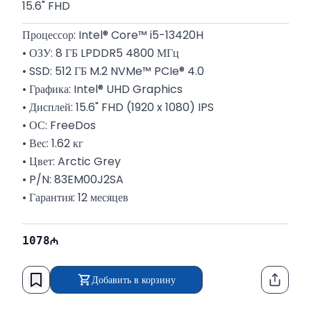
15.6" FHD
Процессор: Intel® Core™ i5-13420H
• ОЗУ: 8 ГБ LPDDR5 4800 МГц
• SSD: 512 ГБ M.2 NVMe™ PCIe® 4.0
• Графика: Intel® UHD Graphics
• Дисплей: 15.6" FHD (1920 x 1080) IPS
• ОС: FreeDos
• Вес: 1.62 кг
• Цвет: Arctic Grey
• P/N: 83EM00J2SA
• Гарантия: 12 месяцев
1078
Добавить в корзину
Функци