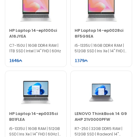
гарантией. Закажите в PrimeShop с быстрой доставкой и
наслаждайтесь качественной покупкой!
HP Laptop 14-ep1000ci
HP Laptop 14-ep0028ci
A16JYEA
8F5G9EA
C7-150U | 16GB DDR4 RAM |
i5-1335U | 16GB DDR4 RAM |
1TB SSD | Intel | 14" FHD | 60Hz
512GB SSD | Iris Xe | 14" FHD |
60Hz
1646
1379
HP Laptop 14-ep0035ci
LENOVO ThinkBook 14 G9
B01FLEA
AHP 21V0000PFW
i5-1335U | 16GB RAM | 512GB
R7-250 | 32GB DDR5 RAM |
SSD | Iris Xe | 14" FHD | 60Hz |
512GB SSD | Radeon| 14"