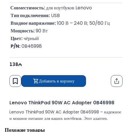
 Совместимость:
 для ноутбуков Lenovo
Тип подключения:
 USB
Входное напряжение:
 100 В – 240 В; 50/60 Гц
Мощность:
 90 Вт
Цвет:
 чёрный
P/N:
 0B46998
138
Добавить в корзину
Функци
Lenovo ThinkPad 90W AC Adapter 0B46998
Lenovo ThinkPad 90W AC Adapter 0B46998 – надежное
и мощное питание для ваших ноутбуков. Этот адаптер,
подходящий только для моделей Lenovo ThinkPad, является
Похожие товары
идеальным выбором для продолжения работы без остановок.