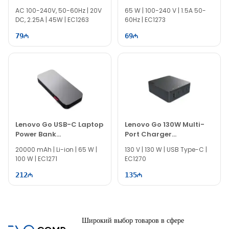
Adapter
AC 100-240V, 50-60Hz | 20V
65 W | 100-240 V | 1.5A 50-
DC, 2.25A | 45W | EC1263
60Hz | EC1273
79
69
Lenovo Go USB-C Laptop
Lenovo Go 130W Multi-
Power Bank
Port Charger
G0A3LG2WWW
G0A6130WEU
20000 mAh | Li-ion | 65 W |
130 V | 130 W | USB Type-C |
100 W | EC1271
EC1270
212
135
Широкий выбор товаров в сфере