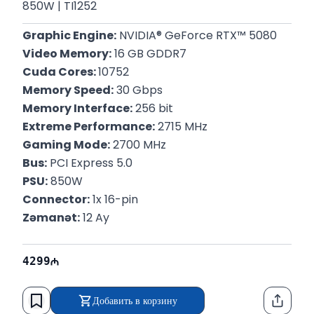
850W | TI1252
Graphic Engine:
 NVIDIA® GeForce RTX™ 5080
Video Memory:
 16 GB GDDR7
Cuda Cores: 
10752
Memory Speed:
 30 Gbps
Memory Interface:
 256 bit
Extreme Performance:
 2715 MHz
Gaming Mode:
 2700 MHz
Bus:
 PCI Express 5.0
PSU:
 850W
Connector:
 1x 16-pin
Zəmanət:
 12 Ay
4299
Добавить в корзину
Функци