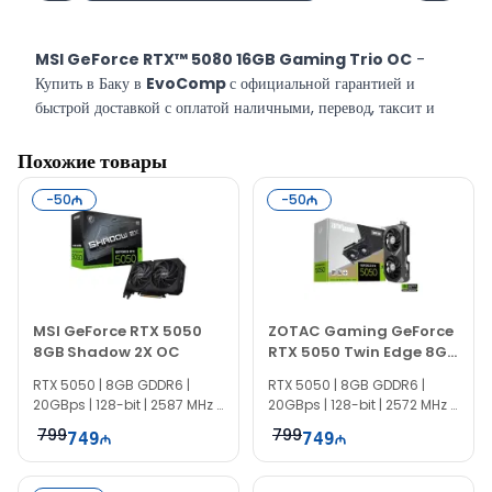
MSI GeForce RTX™ 5080 16GB Gaming Trio OC
-
Купить в Баку в
EvoComp
с официальной гарантией и
быстрой доставкой с оплатой наличными, перевод, таксит и
кредит.
Похожие товары
-
50
-
50
MSI GeForce RTX 5050
ZOTAC Gaming GeForce
8GB Shadow 2X OC
RTX 5050 Twin Edge 8GB
ZT-B50500E-10M
RTX 5050 | 8GB GDDR6 |
RTX 5050 | 8GB GDDR6 |
20GBps | 128-bit | 2587 MHz |
20GBps | 128-bit | 2572 MHz |
550W
550W
799
799
749
749