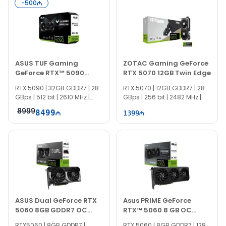
-
500
ASUS TUF Gaming
ZOTAC Gaming GeForce
GeForce RTX™ 5090
RTX 5070 12GB Twin Edge
32GB (512-bit) GDDR7
RTX 5090 | 32GB GDDR7 | 28
RTX 5070 | 12GB GDDR7 | 28
OC Edition
GBps | 512 bit | 2610 MHz |
GBps | 256 bit | 2482 MHz |
1000W |
750W
8999
8499
1399
ASUS Dual GeForce RTX
Asus PRIME GeForce
5060 8GB GDDR7 OC
RTX™ 5060 8 GB OC
Edition
90YV0N10-M0NA00
RTX5060 | 8GB GDDR7 |
RTX 5060 | 8GB GDDR7 | 128