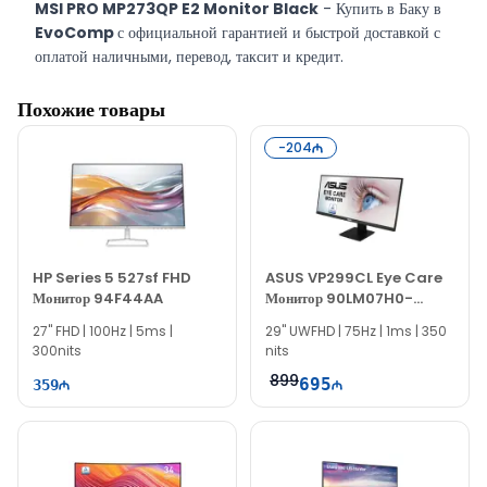
MSI PRO MP273QP E2 Monitor Black
- Купить в Баку в
EvoComp
с официальной гарантией и быстрой доставкой с
оплатой наличными, перевод, таксит и кредит.
Похожие товары
-
204
HP Series 5 527sf FHD
ASUS VP299CL Eye Care
Монитор 94F44AA
Монитор 90LM07H0-
B01170
27" FHD | 100Hz | 5ms |
29" UWFHD | 75Hz | 1ms | 350
300nits
nits
899
695
359