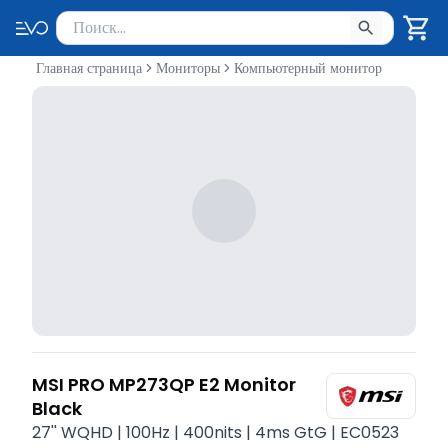
Поиск товаров
Введите минимум 2 символа для поиска. Нажмите Enter 
Главная страница
Мониторы
Компьютерный монитор
MSI PRO MP273QP E2 Monitor
Black
27'' WQHD | 100Hz | 400nits | 4ms GtG | EC0523