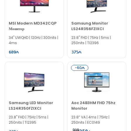
MSI Modern MD342CQP
Samsung Monitor
Монитор
LS24R356FZIXCI
34" UWQHD | 120Hz | 300nits |
23.8" FHD | 75Hz | 5ms |
4ms
250nits | TI2396
689
375
-
60
Samsung LED Monitor
Aoc 24B3HM FHD 75hz
LS24R350FZIXCI
Monitor
23.8" FHD | 75Hz | 5ms |
23.8” VA | 4ms | 75Hz |
250nits | TI2395
250nits | EC0149
319