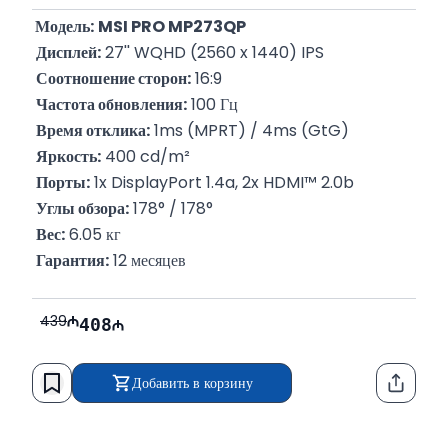
 Модель:
MSI PRO MP273QP
Дисплей:
 27'' WQHD (2560 x 1440) IPS
Соотношение сторон:
 16:9
Частота обновления:
 100 Гц
Время отклика:
 1ms (MPRT) / 4ms (GtG)
Яркость:
 400 cd/m²
Порты:
 1x DisplayPort 1.4a, 2x HDMI™ 2.0b
Углы обзора:
 178° / 178°
Вес:
 6.05 кг
Гарантия:
 12 месяцев
439
408
Добавить в корзину
Функци