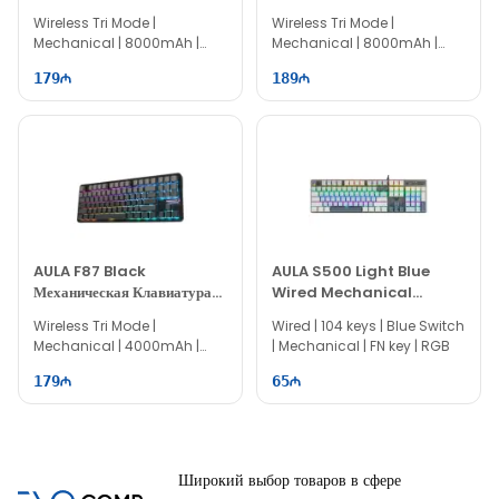
Wireless Keyboard
Беспроводная Клавиатура
Wireless Tri Mode |
Wireless Tri Mode |
Mechanical | 8000mAh |
Mechanical | 8000mAh |
100% Layout | 104 keys
100% Layout | 104 keys
179
189
AULA F87 Black
AULA S500 Light Blue
Механическая Клавиатура
Wired Mechanical
Space Crystal Switch
Игровая Клавиатура
Wireless Tri Mode |
Wired | 104 keys | Blue Switch
Mechanical | 4000mAh |
| Mechanical | FN key | RGB
80% Layout | 87 keys
179
65
Широкий выбор товаров в сфере