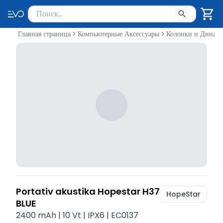
Поиск товаров
Введите минимум 2 символа для поиска. Нажмите Enter 
Главная страница
Компьютерные Аксессуары
Колонки и Динам
Portativ akustika Hopestar H37
HopeStar
BLUE
2400 mAh | 10 Vt | IPX6 | EC0137