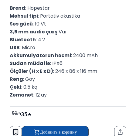
Brend
: Hopestar
Məhsul tipi
: Portativ akustika
Səs gücü
: 10 Vt
3,5 mm audio çıxış
 Var
Bluetooth
: 4.2
USB
: Micro
Akkumulyatorun həcmi
: 2400 mAh
Sudan müdafiə
: IPX6
Ölçülər (H x E x D)
: 246 х 86 х 116 mm
Rəng
: Göy
Çəki
: 0.5 kq
Zəmanət
: 12 ay
59
35
Добавить в корзину
Функци