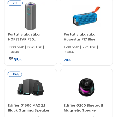
-
20
Portativ akustika
Portativ akustika
HOPESTAR P30
Hopestar P17 Blue
BLUETOOTH SPEAKER
3000 mAh | 16 W | IPX6 |
1500 mAh | 5 Vt | IPX6 |
EC0139
EC0137
55
35
29
-
16
Edifier G1500 MAX 2.1
Edifier G200 Bluetooth
Black Gaming Speaker
Magnetic Speaker