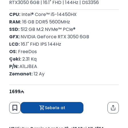
RTX3050 6GB | 16.1" FHD | 144Hz | DS3356
CPU:
 Intel® Core™ i5-14450HX
RAM:
 16 GB DDR5 5600MHz
SSD:
 512 GB M.2 NVMe™ PCIe®
GFX: 
NVIDIA GeForce RTX 3050 6GB
LCD:
 16.1" FHD IPS 144Hz
OS:
 FreeDos
Çəki:
 2.31 Kq
P/N: 
A1LJ8EA
Zəmanət:
 12 Ay
1699
Səbətə at
Paylaş