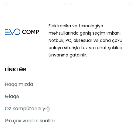
Elektronika və texnologiya
məhsullarında geniş seçim imkanı.
Notbuk, PC, aksesuar və daha çoxu
onlayn sifarişlə tez və rahat şəkildə
ünvanına çatdırılır.
LİNKLƏR
Haqqımızda
Əlaqə
Öz kompüterini yığ
Ən çox verilən suallar