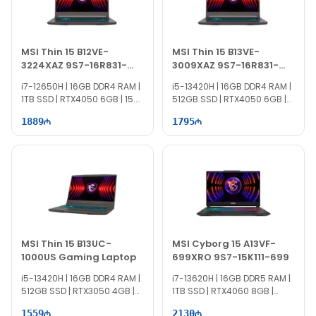
MSI Thin 15 B12VE-
MSI Thin 15 B13VE-
3224XAZ 9S7-16R831-
3009XAZ 9S7-16R831-
3224
3009
i7-12650H | 16GB DDR4 RAM |
i5-13420H | 16GB DDR4 RAM |
1TB SSD | RTX4050 6GB | 15.6"
512GB SSD | RTX4050 6GB |
FHD | 144Hz
15.6" FHD | 144Hz
1889
1795
MSI Thin 15 B13UC-
MSI Cyborg 15 A13VF-
1000US Gaming Laptop
699XRO 9S7-15K111-699
i5-13420H | 16GB DDR4 RAM |
i7-13620H | 16GB DDR5 RAM |
512GB SSD | RTX3050 4GB |
1TB SSD | RTX4060 8GB |
15.6" FHD | 144Hz | Win11
15.6″ FHD | 144Hz
1559
2130