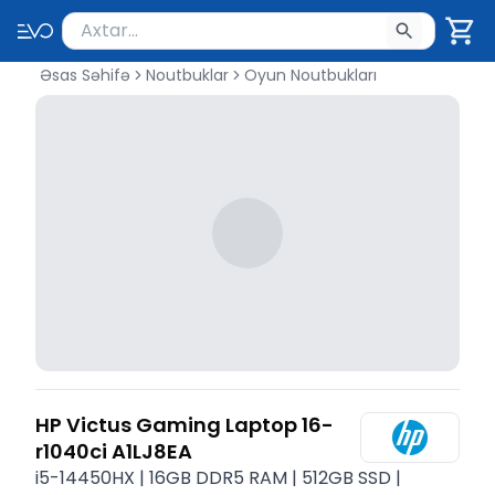
Məhsul axtar
Axtarış üçün ən azı 2 simvol yazın. Göndərmək üçü
Əsas Səhifə
Noutbuklar
Oyun Noutbukları
HP Victus Gaming Laptop 16-
r1040ci A1LJ8EA
i5-14450HX | 16GB DDR5 RAM | 512GB SSD |